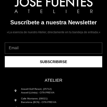
Suscríbete a nuestra Newsletter
«La esencia de nuestro Atelier, directamente en tu bandeja de entrada.»
SUBSCRIBIRSE
ATELIER
Aravell Golf Resort, (25712)
Aravell (Lérida) - CITA PREVIA
Calle Muntaner, (08021)
Barcelona (BCN) - CITA PREVIA