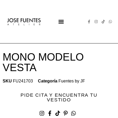
VESTIDOS DE NOVIA
VESTIDOS DE FIESTA
ALTA COSTURA
ACERCA DE
MONO MODELO
VESTA
SKU
FU241703
Categoría
Fuentes by JF
PIDE CITA Y ENCUENTRA TU
VESTIDO