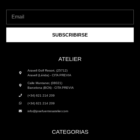
SUBSCRIBIRSE
ATELIER
Aravell Golf Resort, (25712)
Aravell (Lérida) - CITA PREVIA
Calle Muntaner, (08021)
Barcelona (BCN) - CITA PREVIA
(+34) 621 214 209
(+34) 621 214 209
info@josefuentesatelier.com
CATEGORIAS